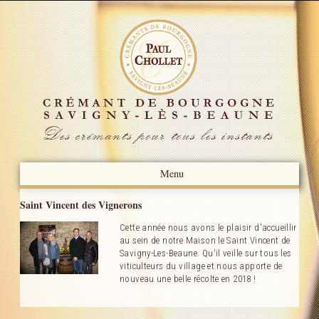
Menu
Présentation
Saint Vincent des Vignerons
Cette année nous avons le plaisir d'accueillir
Actualités
au sein de notre Maison le Saint Vincent de
Savigny-Les-Beaune. Qu'il veille sur tous les
Revue de presse
viticulteurs du village et nous apporte de
nouveau une belle récolte en 2018 !
Notre Savoir-faire
Nos Crémants